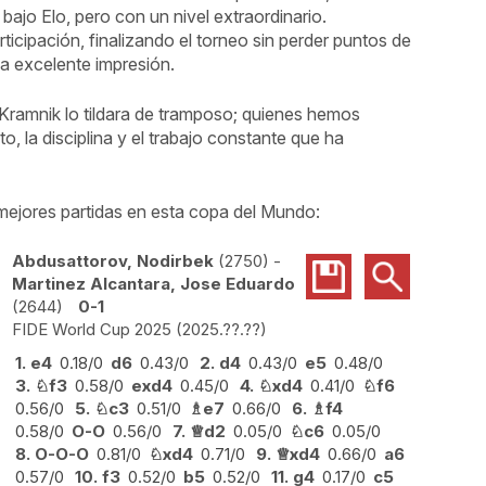
bajo Elo, pero con un nivel extraordinario.
icipación, finalizando el torneo sin perder puntos de
a excelente impresión.
Kramnik lo tildara de tramposo; quienes hemos
 la disciplina y el trabajo constante que ha
mejores partidas en esta copa del Mundo:
Abdusattorov, Nodirbek
2750
-
Martinez Alcantara, Jose Eduardo
2644
0-1
FIDE World Cup 2025
2025.??.??
1.
e4
0.18/0
d6
0.43/0
2.
d4
0.43/0
e5
0.48/0
3.
♘
f3
0.58/0
exd4
0.45/0
4.
♘
xd4
0.41/0
♘
f6
0.56/0
5.
♘
c3
0.51/0
♗
e7
0.66/0
6.
♗
f4
0.58/0
O-O
0.56/0
7.
♕
d2
0.05/0
♘
c6
0.05/0
8.
O-O-O
0.81/0
♘
xd4
0.71/0
9.
♕
xd4
0.66/0
a6
0.57/0
10.
f3
0.52/0
b5
0.52/0
11.
g4
0.17/0
c5