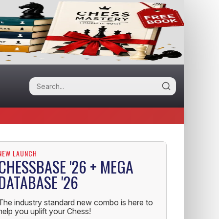
NEW LAUNCH
CHESSBASE '26 + MEGA
DATABASE '26
The industry standard new combo is here to
help you uplift your Chess!