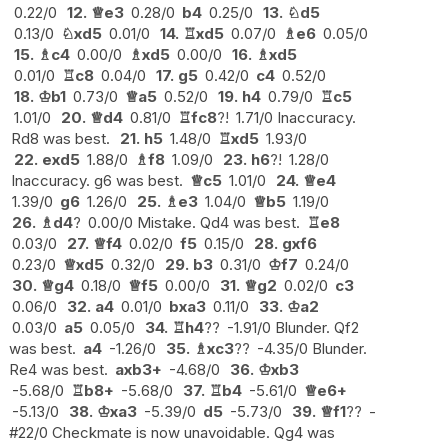
0.22/0
12.
♕
e3
0.28/0
b4
0.25/0
13.
♘
d5
0.13/0
♘
xd5
0.01/0
14.
♖
xd5
0.07/0
♗
e6
0.05/0
15.
♗
c4
0.00/0
♗
xd5
0.00/0
16.
♗
xd5
0.01/0
♖
c8
0.04/0
17.
g5
0.42/0
c4
0.52/0
18.
♔
b1
0.73/0
♕
a5
0.52/0
19.
h4
0.79/0
♖
c5
1.01/0
20.
♕
d4
0.81/0
♖
fc8
?!
1.71/0 Inaccuracy.
Rd8 was best.
21.
h5
1.48/0
♖
xd5
1.93/0
22.
exd5
1.88/0
♗
f8
1.09/0
23.
h6
?!
1.28/0
Inaccuracy. g6 was best.
♕
c5
1.01/0
24.
♕
e4
1.39/0
g6
1.26/0
25.
♗
e3
1.04/0
♕
b5
1.19/0
26.
♗
d4
?
0.00/0 Mistake. Qd4 was best.
♖
e8
0.03/0
27.
♕
f4
0.02/0
f5
0.15/0
28.
gxf6
0.23/0
♕
xd5
0.32/0
29.
b3
0.31/0
♔
f7
0.24/0
30.
♕
g4
0.18/0
♕
f5
0.00/0
31.
♕
g2
0.02/0
c3
0.06/0
32.
a4
0.01/0
bxa3
0.11/0
33.
♔
a2
0.03/0
a5
0.05/0
34.
♖
h4
??
-1.91/0 Blunder. Qf2
was best.
a4
-1.26/0
35.
♗
xc3
??
-4.35/0 Blunder.
Re4 was best.
axb3+
-4.68/0
36.
♔
xb3
-5.68/0
♖
b8+
-5.68/0
37.
♖
b4
-5.61/0
♕
e6+
-5.13/0
38.
♔
xa3
-5.39/0
d5
-5.73/0
39.
♕
f1
??
-
#22/0 Checkmate is now unavoidable. Qg4 was