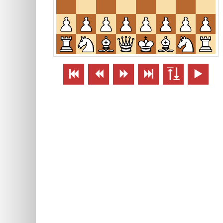





